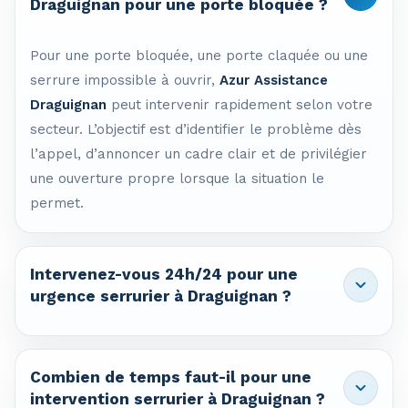
Draguignan pour une porte bloquée ?
Pour une porte bloquée, une porte claquée ou une
serrure impossible à ouvrir,
Azur Assistance
Draguignan
peut intervenir rapidement selon votre
secteur. L’objectif est d’identifier le problème dès
l’appel, d’annoncer un cadre clair et de privilégier
une ouverture propre lorsque la situation le
permet.
Intervenez-vous 24h/24 pour une
urgence serrurier à Draguignan ?
Oui. Les urgences de serrurerie à Draguignan
peuvent être prises en charge 24h/24 et 7j/7 selon
Combien de temps faut-il pour une
les disponibilités et votre localisation. Cela
intervention serrurier à Draguignan ?