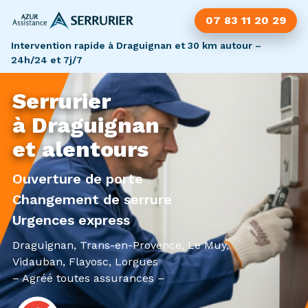
07 83 11 20 29
Intervention rapide à Draguignan et 30 km autour –
24h/24 et 7j/7
Serrurier
à Draguignan
et alentours
Ouverture de porte
Changement de serrure
Urgences express
Draguignan, Trans-en-Provence, Le Muy,
Vidauban, Flayosc, Lorgues
– Agréé toutes assurances –