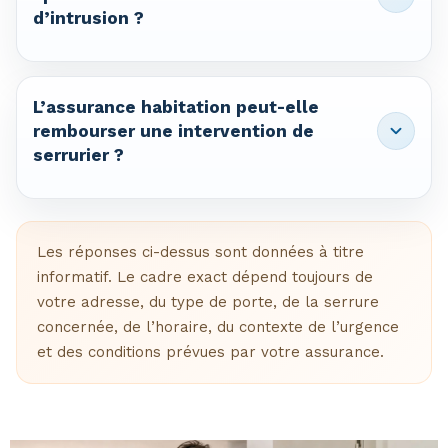
d’intrusion ?
puisse accéder au logement. Azur Assistance
Draguignan peut vous orienter vers une solution
adaptée au niveau de sécurité souhaité.
Oui. Après effraction, tentative d’intrusion ou
serrure forcée, une mise en sécurité peut être
L’assurance habitation peut-elle
réalisée pour protéger rapidement l’accès
rembourser une intervention de
serrurier ?
concerné. Selon l’état de la porte, cela peut
passer par un remplacement de cylindre, une
serrure plus adaptée ou une solution provisoire de
Selon votre contrat, certaines interventions
sécurisation.
peuvent être prises en charge, notamment après
Les réponses ci-dessus sont données à titre
effraction, vandalisme, vol ou dégradation de
informatif. Le cadre exact dépend toujours de
serrure. Une facture détaillée peut vous être
votre adresse, du type de porte, de la serrure
remise pour faciliter vos démarches auprès de
concernée, de l’horaire, du contexte de l’urgence
votre assurance habitation.
et des conditions prévues par votre assurance.