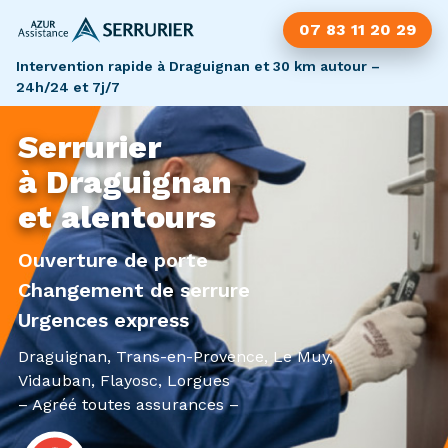
07 83 11 20 29
Intervention rapide à Draguignan et 30 km autour –
24h/24 et 7j/7
Serrurier
à Draguignan
et alentours
Ouverture de porte
Changement de serrure
Urgences express
Draguignan, Trans-en-Provence, Le Muy,
Vidauban, Flayosc, Lorgues
– Agréé toutes assurances –