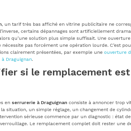
n
, un tarif très bas affiché en vitrine publicitaire ne corr
 l’inverse, certains dépannages sont artificiellement dramat
ors qu’une solution plus simple suffisait. Une ouverture
nécessite pas forcément une opération lourde. C’est pourq
ions clairement présentées, par exemple une
ouverture d
 à Draguignan
.
rifier si le remplacement es
es en
serrurerie à Draguignan
consiste à annoncer trop vit
 la situation, un simple réglage, un changement de cylin
ntervention sérieuse commence par un diagnostic : état de 
 verrouillage. Le remplacement complet doit rester une déc