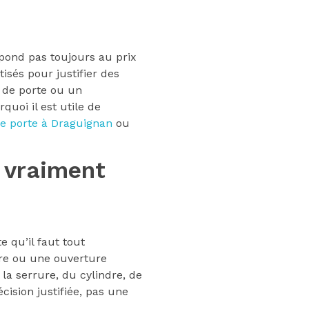
espond pas toujours au prix
isés pour justifier des
 de porte ou un
uoi il est utile de
e porte à Draguignan
ou
t vraiment
e qu’il faut tout
dre ou une ouverture
la serrure, du cylindre, de
ision justifiée, pas une