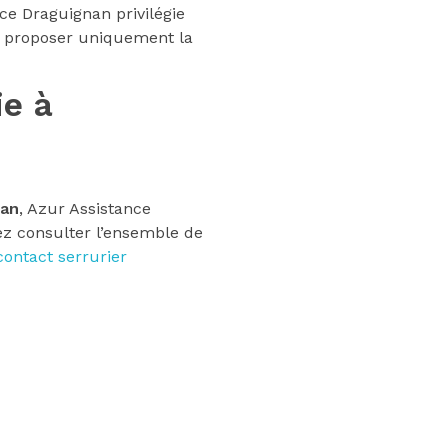
nce Draguignan privilégie
et proposer uniquement la
ie à
nan
, Azur Assistance
z consulter l’ensemble de
contact serrurier