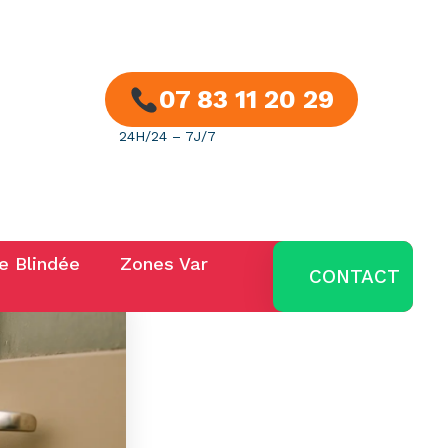
07 83 11 20 29
24H/24 – 7J/7
24H/24 - 7J/7
07 83 11 20 29
e Blindée
Zones Var
CONTACT